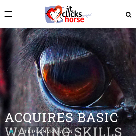
ACQUIRES BASIC
WALKING SKILLS
TIJDLIJNVERHALEN