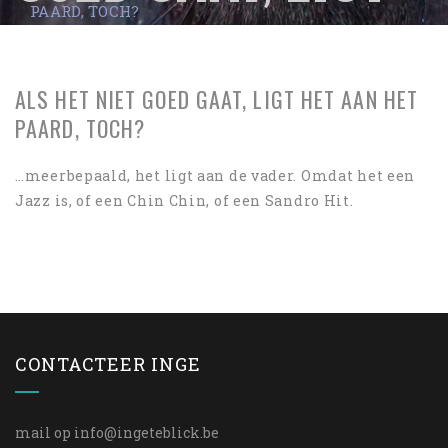
PAARD, TOCH?
HET AAN HET
PAARD, TOCH?
ALS HET NIET GOED GAAT, LIGT HET AAN HET
PAARD, TOCH?
…meerbepaald, het ligt aan de vader. Omdat het een
Jazz is, of een Chin Chin, of een Sandro Hit.
CONTACTEER INGE
mail op
info@ingeteblick.be