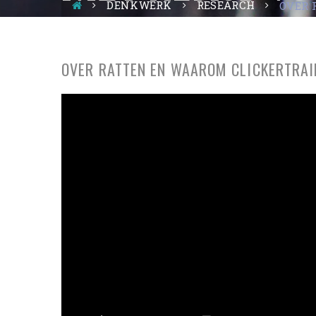
DENKWERK
RESEARCH
OVER 
OVER RATTEN EN WAAROM CLICKERTRAIN