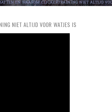
RATTEN EN WAAROM CLICKERTRAINING NIET ALTIJD VOO
ING NIET ALTIJD VOOR WATJES IS