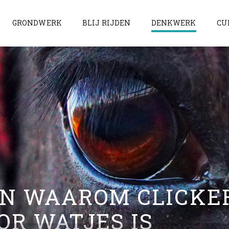
GRONDWERK
BLIJ RIJDEN
DENKWERK
CU
EN WAAROM CLICKE
OR WATJES IS