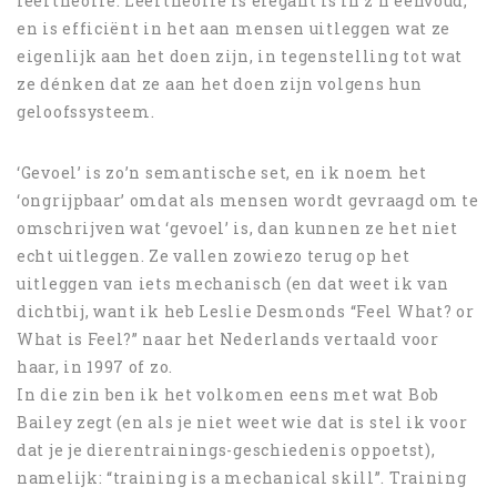
leertheorie. Leertheorie is elegant is in z’n eenvoud,
en is efficiënt in het aan mensen uitleggen wat ze
eigenlijk aan het doen zijn, in tegenstelling tot wat
ze dénken dat ze aan het doen zijn volgens hun
geloofssysteem.
‘Gevoel’ is zo’n semantische set, en ik noem het
‘ongrijpbaar’ omdat als mensen wordt gevraagd om te
omschrijven wat ‘gevoel’ is, dan kunnen ze het niet
echt uitleggen. Ze vallen zowiezo terug op het
uitleggen van iets mechanisch (en dat weet ik van
dichtbij, want ik heb Leslie Desmonds “Feel What? or
What is Feel?” naar het Nederlands vertaald voor
haar, in 1997 of zo.
In die zin ben ik het volkomen eens met wat Bob
Bailey zegt (en als je niet weet wie dat is stel ik voor
dat je je dierentrainings-geschiedenis oppoetst),
namelijk: “training is a mechanical skill”. Training