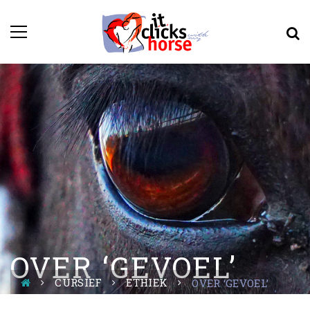
OVER ‘GEVOEL’
CURSIEF
ETHIEK
OVER ‘GEVOEL’