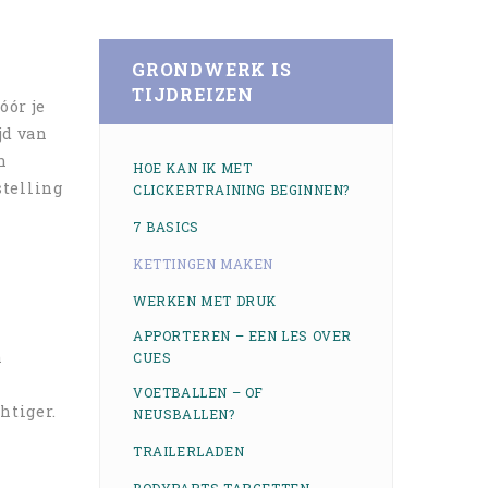
GRONDWERK IS
TIJDREIZEN
óór je
jd van
n
HOE KAN IK MET
stelling
CLICKERTRAINING BEGINNEN?
7 BASICS
KETTINGEN MAKEN
WERKEN MET DRUK
APPORTEREN – EEN LES OVER
n
CUES
VOETBALLEN – OF
htiger.
NEUSBALLEN?
TRAILERLADEN