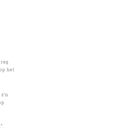
drag
op het
 z’n
op
”.