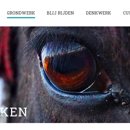
GRONDWERK
BLIJ RIJDEN
DENKWERK
CU
AKEN
N