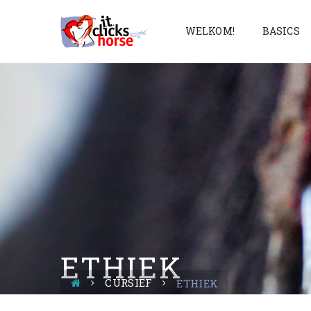
WELKOM!
BASICS
ETHIEK
CURSIEF
ETHIEK