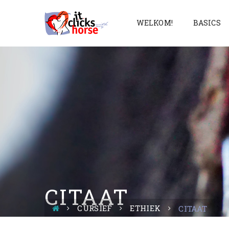
WELKOM!
BASICS
CITAAT
CURSIEF
ETHIEK
CITAAT