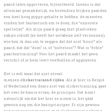
paard laten apporteren, bijvoorbeeld. Ineens is dat
allemaal gemakkelijk, en bovendien blijken paarden
een heel hoog puppy-gehalte te hebben: de meesten
vinden het fantastisch om te doen, die “onnozele
spelletjes”. Als mijn paard graag met plastieken
zakjes schudt (ze heeft het notabene zelf verzonnen),
wie ben ik dan om te zeggen dat dat niet ‘hoort” als
paard, dat dat “dom” is, of “nutteloos”? Wat is “échte”
paardentraining? Voor het paard maakt het geen
verschil of je hem leert voetballen of appuyeren.
Het is wél waar dat niet zóveel
mensen
clickertrainend rijden
. Als je hier in België
of Nederland een demo ziet van clickertraining, gaat
het over de basics ervan, de principes. Dat komt
natuurlijk omdat het hier zo nieuw is, het gáát
gewoon nog om die basisprincipes. Er zijn gewoon
nog niet genoeg mensen met clickertraining bezig