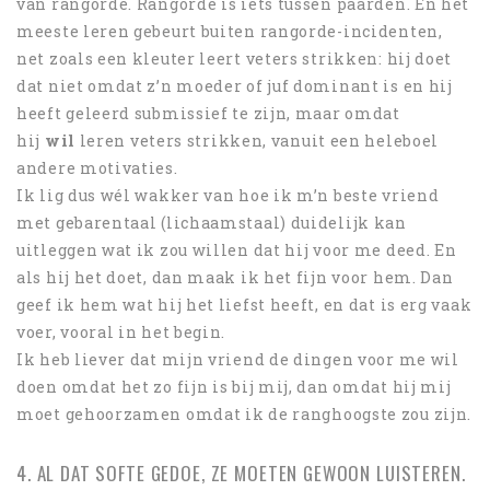
van rangorde. Rangorde is iets tussen paarden. En het
meeste leren gebeurt buiten rangorde-incidenten,
net zoals een kleuter leert veters strikken: hij doet
dat niet omdat z’n moeder of juf dominant is en hij
heeft geleerd submissief te zijn, maar omdat
hij
wil
leren veters strikken, vanuit een heleboel
andere motivaties.
Ik lig dus wél wakker van hoe ik m’n beste vriend
met gebarentaal (lichaamstaal) duidelijk kan
uitleggen wat ik zou willen dat hij voor me deed. En
als hij het doet, dan maak ik het fijn voor hem. Dan
geef ik hem wat hij het liefst heeft, en dat is erg vaak
voer, vooral in het begin.
Ik heb liever dat mijn vriend de dingen voor me wil
doen omdat het zo fijn is bij mij, dan omdat hij mij
moet gehoorzamen omdat ik de ranghoogste zou zijn.
4. AL DAT SOFTE GEDOE, ZE MOETEN GEWOON LUISTEREN.