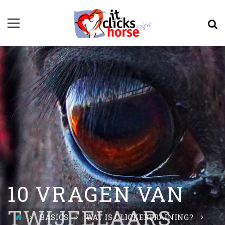
10 VRAGEN VAN
TWIJFELAARS
BASICS
WAT IS CLICKERTRAINING?