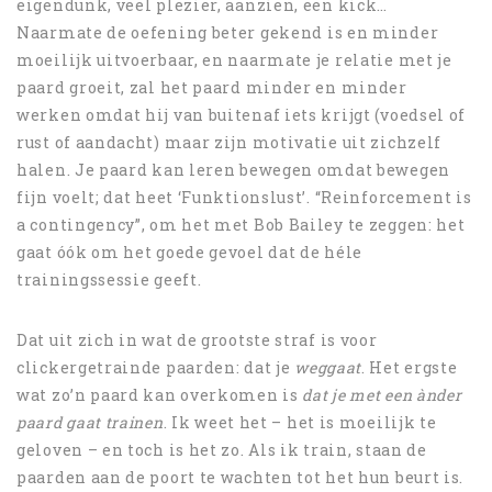
eigendunk, veel plezier, aanzien, een kick…
Naarmate de oefening beter gekend is en minder
moeilijk uitvoerbaar, en naarmate je relatie met je
paard groeit, zal het paard minder en minder
werken omdat hij van buitenaf iets krijgt (voedsel of
rust of aandacht) maar zijn motivatie uit zichzelf
halen. Je paard kan leren bewegen omdat bewegen
fijn voelt; dat heet ‘Funktionslust’. “Reinforcement is
a contingency”, om het met Bob Bailey te zeggen: het
gaat óók om het goede gevoel dat de héle
trainingssessie geeft.
Dat uit zich in wat de grootste straf is voor
clickergetrainde paarden: dat je
weggaat
. Het ergste
wat zo’n paard kan overkomen is
dat je met een ànder
paard gaat trainen
. Ik weet het – het is moeilijk te
geloven – en toch is het zo. Als ik train, staan de
paarden aan de poort te wachten tot het hun beurt is.