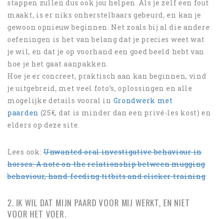
stappen zullen dus ook jou helpen. Als je zelf een fout
maakt, is er niks onherstelbaars gebeurd, en kan je
gewoon opnieuw beginnen. Net zoals bij al die andere
oefeningen is het van belang dat je precies weet wat
je wil, en dat je op voorhand een goed beeld hebt van
hoe je het gaat aanpakken.
Hoe je er concreet, praktisch aan kan beginnen, vind
je uitgebreid, met veel foto’s, oplossingen en alle
mogelijke details vooral in
Grondwerk met
paarden
(25€, dat is minder dan een privé-les kost) en
elders op deze site.
Lees ook:
Unwanted oral investigative behaviour in
horses: A note on the relationship between mugging
behaviour, hand-feeding titbits and clicker training
2. IK WIL DAT MIJN PAARD VOOR MIJ WERKT, EN NIET
VOOR HET VOER.