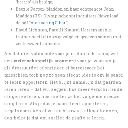
“brrrrp” als bridge;
Beezie Patton- Maddon en haar echtgenoot John
Maddon (US), Olympische springruiters (download
de pdf “
motivating Cibor
“)
David Lichman, Parelli Natural Horsemanship
trainer heeft clinics gevolgd en gegeven samen met
zeeleeuwentrainsters.
Als dat niet voldoende voor je is, dan heb ik nog wel
een
wetenschappelijk argument
voor je, waarom je
als dressuurder of springer of barrelracer het
misschien toch nog zo geen slecht idee is om je paard
te leren apporteren. Het blijkt namelijk dat paarden
leren leren – dat wil zeggen, hoe meer verschillende
dingen ze leren, hoe sneller ze het volgende nieuwe
ding leren. Als je dus je paard leert apporteren,
kegels aanraken of wit en blauw uit elkaar kennen,
dan helpt je dat om sneller de piaffe te leren.