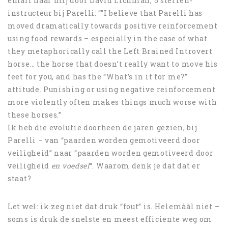
email naar mij door David Lichman, 5 sterren-
instructeur bij Parelli: “”I believe that Parelli has
moved dramatically towards positive reinforcement
using food rewards – especially in the case of what
they metaphorically call the Left Brained Introvert
horse… the horse that doesn’t really want to move his
feet for you, and has the “What’s in it for me?”
attitude. Punishing or using negative reinforcement
more violently often makes things much worse with
these horses.”
Ik heb die evolutie doorheen de jaren gezien, bij
Parelli – van “paarden worden gemotiveerd door
veiligheid” naar “paarden worden gemotiveerd door
veiligheid
en voedsel
“. Waarom denk je dat dat er
staat?
Let wel: ik zeg niet dat druk “fout” is. Helemààl niet –
soms is druk de snelste en meest efficiente weg om