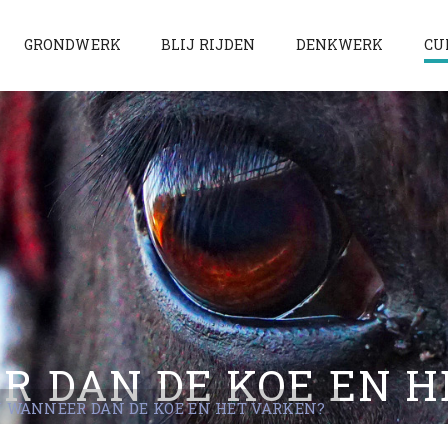
GRONDWERK
BLIJ RIJDEN
DENKWERK
CU
R DAN DE KOE EN 
N WANNEER DAN DE KOE EN HET VARKEN?