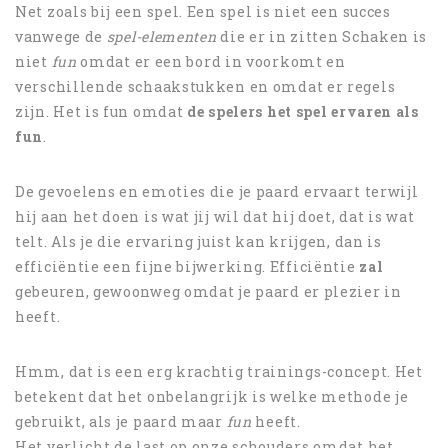
Net zoals bij een spel. Een spel is niet een succes
vanwege de
spel-elementen
die er in zitten Schaken is
niet
fun
omdat er een bord in voorkomt en
verschillende schaakstukken en omdat er regels
zijn. Het is fun omdat
de spelers het spel
ervaren als
fun
.
De gevoelens en emoties die je paard ervaart terwijl
hij aan het doen is wat jij wil dat hij doet, dat is wat
telt. Als je die ervaring juist kan krijgen, dan is
efficiëntie een fijne bijwerking. Efficiëntie
zal
gebeuren, gewoonweg omdat je paard er plezier in
heeft.
Hmm, dat is een erg krachtig trainings-concept. Het
betekent dat het onbelangrijk is welke methode je
gebruikt, als je paard maar
fun
heeft.
Het verlicht de last op onze schouders omdat het