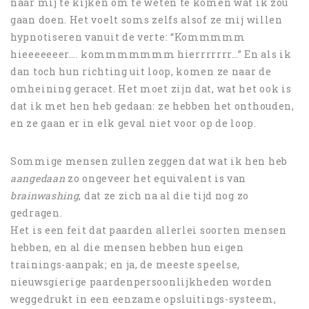
naar mij te kijken om te weten te komen wat ik zou
gaan doen. Het voelt soms zelfs alsof ze mij willen
hypnotiseren vanuit de verte: “Kommmmm
hieeeeeeer…. kommmmmmm hierrrrrrr…” En als ik
dan toch hun richting uit loop, komen ze naar de
omheining geracet. Het moet zijn dat, wat het ook is
dat ik met hen heb gedaan: ze hebben het onthouden,
en ze gaan er in elk geval niet voor op de loop.
Sommige mensen zullen zeggen dat wat ik hen heb
aangedaan
zo ongeveer het equivalent is van
brainwashing
, dat ze zich na al die tijd nog zo
gedragen.
Het is een feit dat paarden allerlei soorten mensen
hebben, en al die mensen hebben hun eigen
trainings-aanpak; en ja, de meeste speelse,
nieuwsgierige paardenpersoonlijkheden worden
weggedrukt in een eenzame opsluitings-systeem,