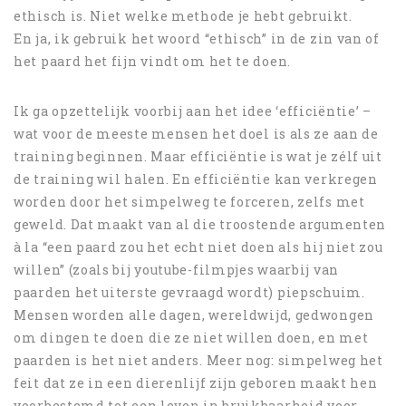
ethisch is. Niet welke methode je hebt gebruikt.
En ja, ik gebruik het woord “ethisch” in de zin van of
het paard het fijn vindt om het te doen.
Ik ga opzettelijk voorbij aan het idee ‘efficiëntie’ –
wat voor de meeste mensen het doel is als ze aan de
training beginnen. Maar efficiëntie is wat je zélf uit
de training wil halen. En efficiëntie kan verkregen
worden door het simpelweg te forceren, zelfs met
geweld. Dat maakt van al die troostende argumenten
à la “een paard zou het echt niet doen als hij niet zou
willen” (zoals bij youtube-filmpjes waarbij van
paarden het uiterste gevraagd wordt) piepschuim.
Mensen worden alle dagen, wereldwijd, gedwongen
om dingen te doen die ze niet willen doen, en met
paarden is het niet anders. Meer nog: simpelweg het
feit dat ze in een dierenlijf zijn geboren maakt hen
voorbestemd tot een leven in bruikbaarheid voor