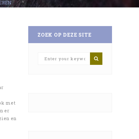
EREN
ZOEK OP DEZE SITE
ar
ok met
en er
zien en