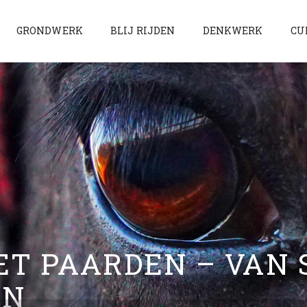
GRONDWERK
BLIJ RIJDEN
DENKWERK
CU
T PAARDEN – VAN 
EN