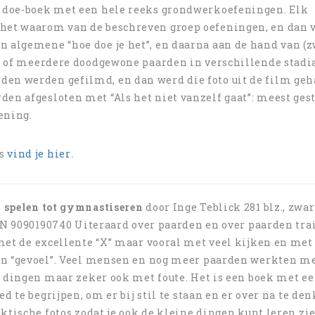
ap doe-boek met een hele reeks grondwerkoefeningen. Elk
 het waarom van de beschreven groep oefeningen, en dan 
n algemene “hoe doe je het”, en daarna aan de hand van (z
een of meerdere doodgewone paarden in verschillende stadi
den werden gefilmd, en dan werd die foto uit de film geh
den afgesloten met “Als het niet vanzelf gaat”: meest ges
ening.
’s
vind je hier
.
 spelen tot gymnastiseren
door Inge Teblick 281 blz., zwar
BN 9090190740 Uiteraard over paarden en over paarden tra
et de excellente “X” maar vooral met veel kijken en met
n “gevoel”. Veel mensen en nog meer paarden werkten m
 dingen maar zeker ook met foute. Het is een boek met ee
d te begrijpen, om er bij stil te staan en er over na te den
ktische fotos zodat je ook de kleine dingen kunt leren zi