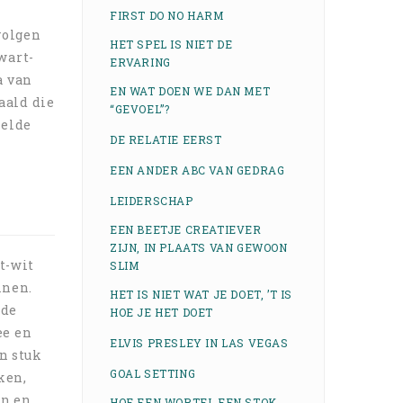
FIRST DO NO HARM
volgen
HET SPEL IS NIET DE
wart-
ERVARING
a van
EN WAT DOEN WE DAN MET
aald die
“GEVOEL”?
telde
DE RELATIE EERST
EEN ANDER ABC VAN GEDRAG
LEIDERSCHAP
EEN BEETJE CREATIEVER
ZIJN, IN PLAATS VAN GEWOON
t-wit
SLIM
inen.
HET IS NIET WAT JE DOET, ’T IS
 de
HOE JE HET DOET
ee en
ELVIS PRESLEY IN LAS VEGAS
n stuk
GOAL SETTING
ken,
en en
HOE EEN WORTEL EEN STOK