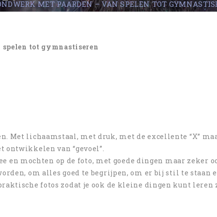
ONDWERK MET PAARDEN – VAN SPELEN TOT GYMNASTIS
 spelen tot gymnastiseren
en. Met lichaamstaal, met druk, met de excellente “X” ma
t ontwikkelen van “gevoel”.
e en mochten op de foto, met goede dingen maar zeker o
orden, om alles goed te begrijpen, om er bij stil te staan 
raktische fotos zodat je ook de kleine dingen kunt leren 