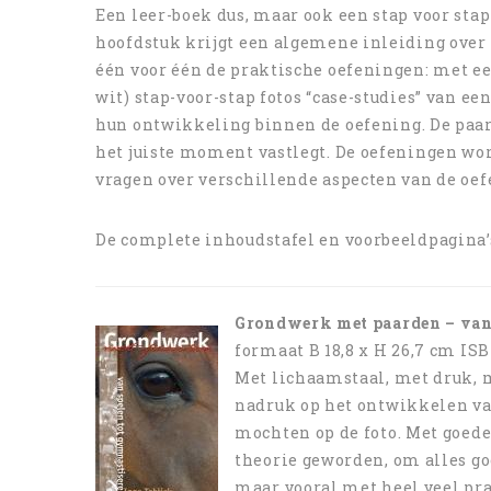
Een leer-boek dus, maar ook een stap voor st
hoofdstuk krijgt een algemene inleiding over
één voor één de praktische oefeningen: met ee
wit) stap-voor-stap fotos “case-studies” van 
hun ontwikkeling binnen de oefening. De paar
het juiste moment vastlegt. De oefeningen wor
vragen over verschillende aspecten van de oef
De complete inhoudstafel en voorbeeldpagina
Grondwerk met paarden – van
formaat B 18,8 x H 26,7 cm IS
Met lichaamstaal, met druk, m
nadruk op het ontwikkelen va
mochten op de foto. Met goede
theorie geworden, om alles goe
maar vooral met heel veel pra