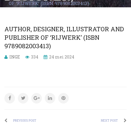
OF ‘RIJWERK’ (ISBN 9789082003413)
ILLUSTRATOR
AND PUBLISHER
AUTHOR, DESIGNER, ILLUSTRATOR AND
OF ‘RIJWERK’
PUBLISHER OF ‘RIJWERK’ (ISBN
9789082003413)
(ISBN
INGE
334
24 mei 2024
9789082003413)
PREVIOUS POST
NEXT POST