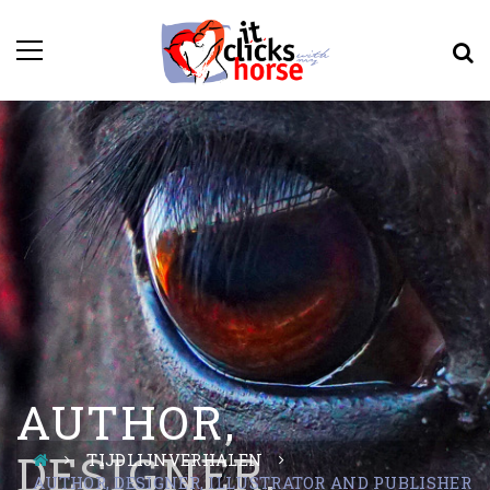
AUTHOR,
DESIGNER,
TIJDLIJNVERHALEN
AUTHOR, DESIGNER, ILLUSTRATOR AND PUBLISHER