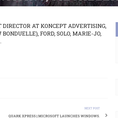
NDUELLE), FORD, S
, MILKANA, OVAM…
T DIRECTOR AT KONCEPT ADVERTISING,
ONDUELLE), FORD, SOLO, MARIE-JO,
…
NEXT POST
QUARK XPRESS | MICROSOFT LAUNCHES WINDOWS.