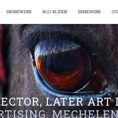
GRONDWERK
BLIJ RIJDEN
DENKWERK
CU
RECTOR, LATER ART 
TISING, MECHELEN
R AT KONCEPT ADVERTISING, MECHELEN | MARIE THUMAS 