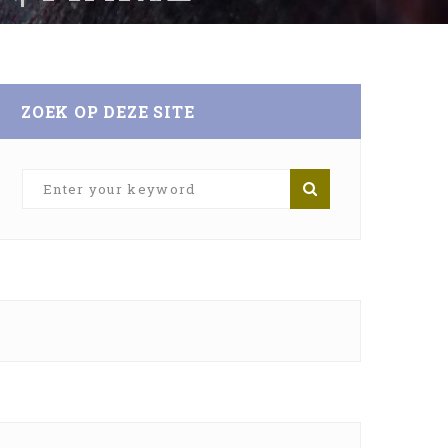
OLO, MARIE-JO,
ZOEK OP DEZE SITE