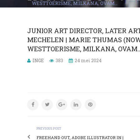
WESTTOERISME, MILKANA, OVAM…
THUMAS (NOW BO
WESTTOERISME
JUNIOR ART DIRECTOR, LATER AR
MECHELEN | MARIE THUMAS (NOW B
WESTTOERISME, MILKANA, OVAM
INGE
383
24 mei 2024
PREVIOUS POST
FREEHAND OUT, ADOBE ILLUSTRATOR IN |