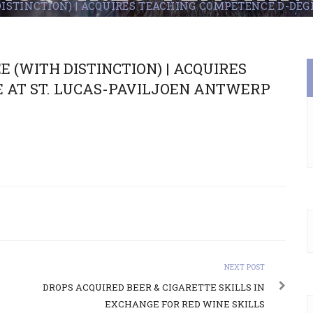
DISTINCTION) | ACQUIRES TEACHING COMPETENCE D-DEG
T. LUCAS-PAVILJOE
 (WITH DISTINCTION) | ACQUIRES
 AT ST. LUCAS-PAVILJOEN ANTWERP
NEXT POST
DROPS ACQUIRED BEER & CIGARETTE SKILLS IN
EXCHANGE FOR RED WINE SKILLS