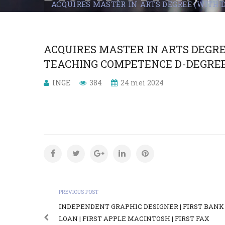
ACQUIRES MASTER IN ARTS DEGREE (WITH 
D-DEGREE AT S
ACQUIRES MASTER IN ARTS DEGREE
TEACHING COMPETENCE D-DEGREE
INGE
384
24 mei 2024
PREVIOUS POST
INDEPENDENT GRAPHIC DESIGNER | FIRST BANK
LOAN | FIRST APPLE MACINTOSH | FIRST FAX