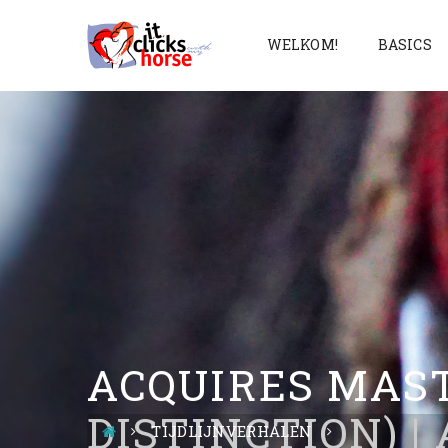
WELKOM!
BASICS
ACQUIRES MAST
DISTINCTION) 
TIJDLIJNVERHALEN