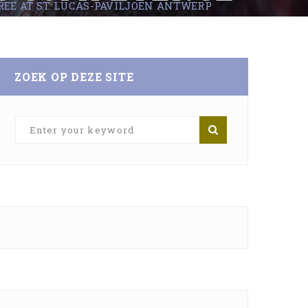
REE AT ST. LUCAS-PAVILJOEN ANTWERP
N ANTWERP
ZOEK OP DEZE SITE