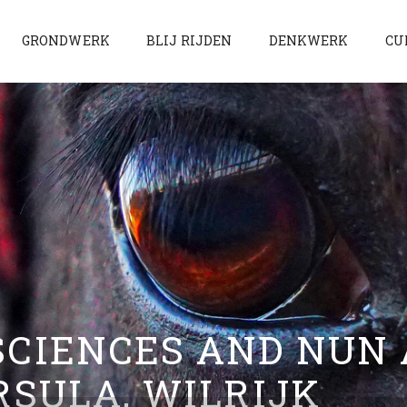
GRONDWERK
BLIJ RIJDEN
DENKWERK
CU
SCIENCES AND NUN
RSULA, WILRIJK