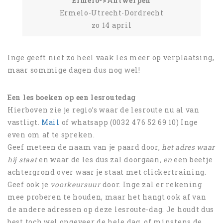
Ermelo->Antwerpen
Ermelo-Utrecht-Dordrecht
zo 14 april
Inge geeft niet zo heel vaak les meer op verplaatsing,
maar sommige dagen dus nog wel!
Een les boeken op een lesroutedag
Hierboven zie je regio’s waar de lesroute nu al van
vastligt.
Mail
of whatsapp (0032 476 52 69 10) Inge
even om af te spreken.
Geef meteen de naam van je paard door,
het adres waar
hij staat
en waar de les dus zal doorgaan
, en
een beetje
achtergrond over waar je staat met clickertraining.
Geef ook je
voorkeursuur
door. Inge zal er rekening
mee proberen te houden, maar het hangt ook af van
de andere adressen op deze lesroute-dag. Je houdt dus
best toch wel ongeveer de hele dag, of minstens de