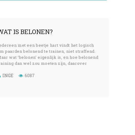
WAT IS BELONEN?
edereen met een beetje hart vindt het logisch
m paarden belonend te trainen, niet straffend.
aar wat ‘belonen’ eigenlijk is, en hoe belonend
raining dan wel zou moeten zijn, daarover
erschillen de meningen.
INGE
6087