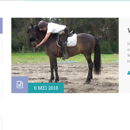
I
o
M
t
v
6 MEI 2018