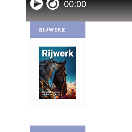
00
:
00
RIJWERK