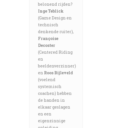
belonend rijden?
Inge Teblick
(Game Design en
technisch
denkende ruiter),
Françoise
Decoster
(Centered Riding
en
beeldenverzinner)
en
Roos Bijleveld
(voelend
systemisch
coachen) hebben
de handen in
elkaar geslagen
en een
eigenzinnige
opleiding