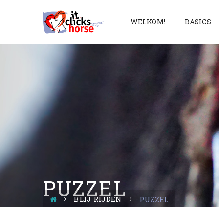
WELKOM!
BASICS
PUZZEL
BLIJ RIJDEN
PUZZEL